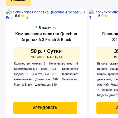
5.0
5.0
В наличии
Кемпинговая палатка Quechua
Газоно
Arpenaz 6.3 Fresh & Black
ST
50 р.
3
Количество комнат: 3
Количество мест: 6
Высота скаши
Вентиляционные окна: Да
Количество
Высота скаши
входов: 1
Высота, см: 210
Назначение:
Объем травосб
кемпинговая
Длина, см: 590
Технология:
двигателя, см
Fresh & Black
Ширина, см: 310
жесткий
Числ
7
Ширина ск
Модель двигат
задний
Само
Мощность, к
АРЕНДОВАТЬ
четырехтак
охлаждением