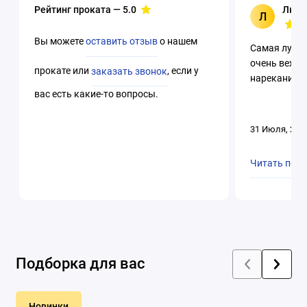
Рейтинг проката —
5.0
Люци
Л
Вы можете
оставить отзыв
о нашем
Самая лучша
очень вежли
прокате или
заказать звонок
, если у
нареканий. 
вас есть какие-то вопросы.
31 Июля, 202
Читать пол
Подборка для вас
Новинки