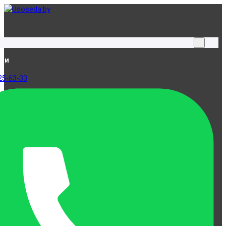
ами
25-63-33