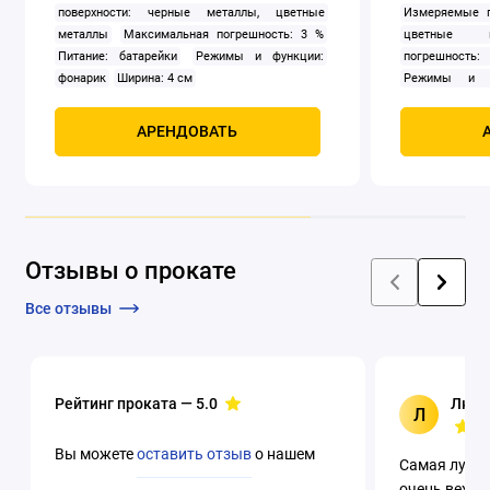
поверхности: черные металлы, цветные
Измеряемые п
металлы
Максимальная погрешность: 3 %
цветные м
Питание: батарейки
Режимы и функции:
погрешность
фонарик
Ширина: 4 см
Режимы и фу
автоотключени
см
АРЕНДОВАТЬ
Отзывы о прокате
Все отзывы
Рейтинг проката —
5.0
Люци
Л
Вы можете
оставить отзыв
о нашем
Самая лучша
очень вежли