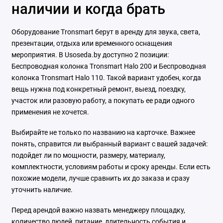
многоканального звука: нет
Поддержка потоковых сервисов:
наличии и когда брать
нет
Подсветка: да
Пыле-, влаго-, ударопрочность: IPX6
Разъем для зарядки: USB Type-C
Синхронизация: беспроводная
Оборудование Tronsmart берут в аренду для звука, света,
(стереопара)
Система автокалибровки звука: нет
Тип: Bluetooth
колонка
Управление акустикой: фирменное приложение, кнопки/
презентации, отдыха или временного оснащения
регуляторы
Цвет: черный
Частотный диапазон: 40 — 20 000
мероприятия. В Usoseda.by доступно 2 позиции:
Гц
Ширина: 198 мм
Беспроводная колонка Tronsmart Halo 200 и Беспроводная
колонка Tronsmart Halo 110. Такой вариант удобен, когда
вещь нужна под конкретный ремонт, выезд, поездку,
участок или разовую работу, а покупать ее ради одного
применения не хочется.
Выбирайте не только по названию на карточке. Важнее
понять, справится ли выбранный вариант с вашей задачей:
подойдет ли по мощности, размеру, материалу,
комплектности, условиям работы и сроку аренды. Если есть
похожие модели, лучше сравнить их до заказа и сразу
уточнить наличие.
Перед арендой важно назвать менеджеру площадку,
количество людей, питание, длительность события и