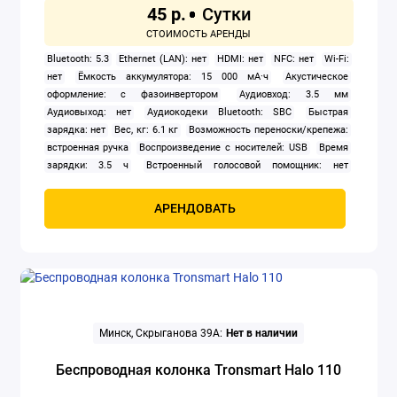
45 р.
Bluetooth: 5.3
Ethernet (LAN): нет
HDMI: нет
NFC: нет
Wi-Fi:
нет
Ёмкость аккумулятора: 15 000 мА·ч
Акустическое
оформление: с фазоинвертором
Аудиовход: 3.5 мм
Аудиовыход: нет
Аудиокодеки Bluetooth: SBC
Быстрая
зарядка: нет
Вес, кг: 6.1 кг
Возможность переноски/крепежа:
встроенная ручка
Воспроизведение с носителей: USB
Время
зарядки: 3.5 ч
Встроенный голосовой помощник: нет
Встроенный дисплей: нет
Встроенный микрофон: нет
Высота:
386 мм
Выход на наушники: нет
Гитарный вход: 6.3 мм
АРЕНДОВАТЬ
(совмещенный с микрофонным входом)
Глубина: 266 мм
Дополнительные возможности: караоке, эквалайзер, режим
усиления басов
Зарядка внешних устройств: проводная
Интеграция в систему "умного дома": нет
Количество
динамиков: 4
Количество полос: 3
Макс. время работы от
аккумулятора: 18 ч
Материал корпуса: пластик
Метки: Onliner
рекомендует, bluetooth колонка, с подсветкой
Микрофонный
Минск, Скрыганова 39А:
Нет в наличии
вход: 6.3 мм
Модель: Tronsmart Halo 200
Мультирум: нет
Номинальная мощность (RMS): 120 Вт
Питание: от
Беспроводная колонка Tronsmart Halo 110
аккумулятора
Поддержка многоканального звука: нет
Поддержка потоковых сервисов: нет
Подсветка: да
Пыле-,