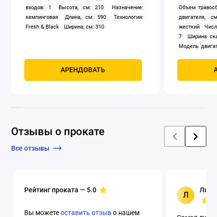
входов: 1
Высота, см: 210
Назначение:
Объем травосб
кемпинговая
Длина, см: 590
Технология:
двигателя, см
Fresh & Black
Ширина, см: 310
жесткий
Числ
7
Ширина ск
Модель двигат
задний
Само
Мощность, к
АРЕНДОВАТЬ
четырехтак
охлаждением
Отзывы о прокате
Все отзывы
Рейтинг проката —
5.0
Люци
Л
Вы можете
оставить отзыв
о нашем