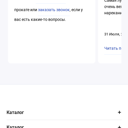
Самая лучша
очень вежли
прокате или
заказать звонок
, если у
нареканий. 
вас есть какие-то вопросы.
31 Июля, 202
Читать пол
Каталог
Каталог