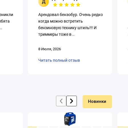
Д
озникли
Арендовал бензобур. Очень редко
ебята
когда можно встретить
..
бензиновую технику штиль!!! И
триммеры тоже в ..
8 Июля, 2026
Читать полный отзыв
Новинки