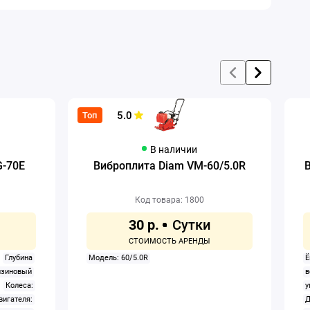
5.0
Топ
В наличии
G-70E
Виброплита Diam VM-60/5.0R
Код товара: 1800
30 р.
Глубина
Модель: 60/5.0R
Ё
нзиновый
в
Колеса:
у
игателя:
Д