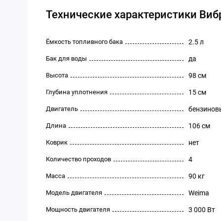
Технические характеристики Виб
Ёмкость топливного бака
2.5 л
Бак для воды
да
Высота
98 см
Глубина уплотнения
15 см
Двигатель
бензинов
Длина
106 см
Коврик
нет
Количество проходов
4
Масса
90 кг
Модель двигателя
Weima
Мощность двигателя
3 000 Вт