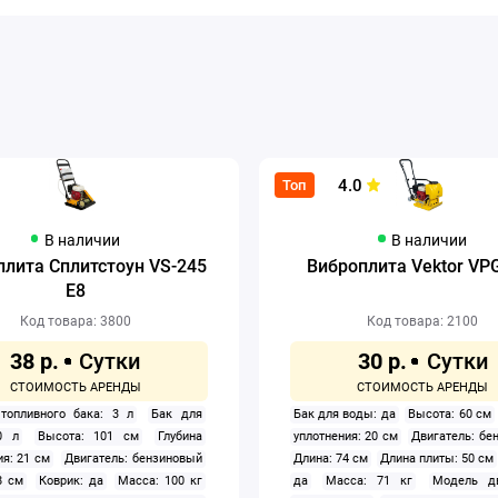
4.0
Топ
В наличии
В наличии
плита Сплитстоун VS-245
Виброплита Vektor VP
E8
Код товара: 3800
Код товара: 2100
38 р.
30 р.
топливного бака: 3 л
Бак для
Бак для воды: да
Высота: 60 см
0 л
Высота: 101 см
Глубина
уплотнения: 20 см
Двигатель: бе
ия: 21 см
Двигатель: бензиновый
Длина: 74 см
Длина плиты: 50 см
8 см
Коврик: да
Масса: 100 кг
да
Масса: 71 кг
Модель дв