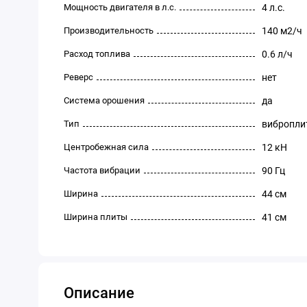
Мощность двигателя в л.с.
4 л.с.
Производительность
140 м2/ч
Расход топлива
0.6 л/ч
Реверс
нет
Система орошения
да
Тип
вибропли
Центробежная сила
12 кН
Частота вибрации
90 Гц
Ширина
44 см
Ширина плиты
41 см
Описание