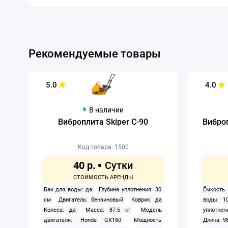
Рекомендуемые товары
5.0
4.0
В наличии
Виброплита Skiper C-90
Вибро
Код товара: 1500
40 р.
Бак для воды: да
Глубина уплотнения: 30
Ёмкость 
см
Двигатель: бензиновый
Коврик: да
воды: 1
Колеса: да
Масса: 87.5 кг
Модель
уплотнен
двигателя: Honda GX160
Мощность
Длина: 9