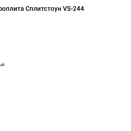
роплита Сплитстоун VS-244
ый