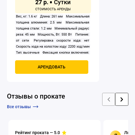
27 р.
Вес, кг: 1.6 кг
Длина: 261 мм
Максимальная
толщина алюминия: 2.5 мм
Максимальная
толщина стали: 1.2 мм
Минимальный радиус
реза: 45 мм
Мощность, Вт: 550 Вт
Питание:
от сети
Регулировка скорости хода: нет
Скорость хода на холостом ходу: 2200 ход/мин
Тип: высечные
Фиксация кнопки включения:
да
АРЕНДОВАТЬ
Отзывы о прокате
Все отзывы
Рейтинг проката —
5.0
Люци