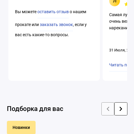
Л
Вы можете
оставить отзыв
о нашем
Самая лучша
очень вежли
прокате или
заказать звонок
, если у
нареканий. 
вас есть какие-то вопросы.
31 Июля, 202
Читать пол
Подборка для вас
Новинки