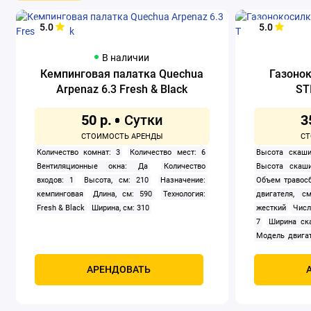
5.0
5.0
В наличии
Кемпинговая палатка Quechua
Газоно
Arpenaz 6.3 Fresh & Black
ST
50 р.
3
Количество комнат: 3
Количество мест: 6
Высота скаши
Вентиляционные окна: Да
Количество
Высота скаши
входов: 1
Высота, см: 210
Назначение:
Объем травосб
кемпинговая
Длина, см: 590
Технология:
двигателя, см
Fresh & Black
Ширина, см: 310
жесткий
Числ
7
Ширина ск
Модель двигат
задний
Само
Мощность, к
АРЕНДОВАТЬ
четырехтак
охлаждением