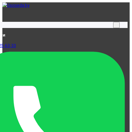
ами
25-63-33