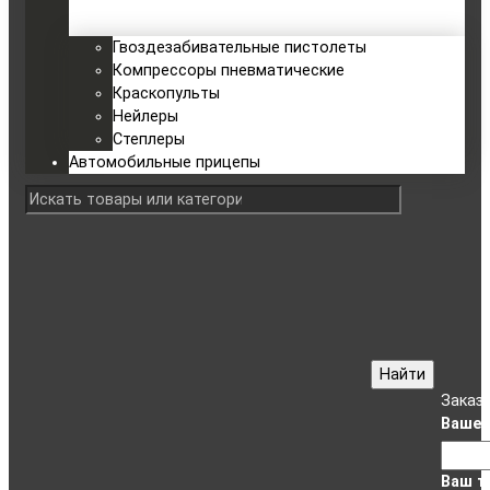
Гвоздезабивательные пистолеты
Компрессоры пневматические
Краскопульты
Нейлеры
Степлеры
Автомобильные прицепы
Найти
Заказ
Ваше 
Ваш т