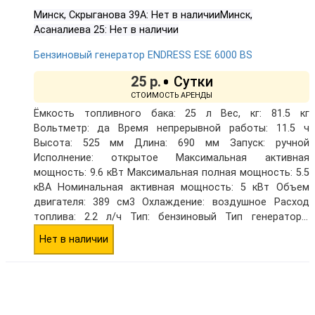
Минск, Скрыганова 39А:
Нет в наличии
Минск,
Асаналиева 25:
Нет в наличии
Бензиновый генератор ENDRESS ESE 6000 BS
25 р.
Ёмкость топливного бака: 25 л
Вес, кг: 81.5 кг
Вольтметр: да
Время непрерывной работы: 11.5 ч
Высота: 525 мм
Длина: 690 мм
Запуск: ручной
Исполнение: открытое
Максимальная активная
мощность: 9.6 кВт
Максимальная полная мощность: 5.5
кВА
Номинальная активная мощность: 5 кВт
Объем
двигателя: 389 см3
Охлаждение: воздушное
Расход
топлива: 2.2 л/ч
Тип: бензиновый
Тип генератора:
синхронный
Тип двигателя внутреннего сгорания:
Нет в наличии
четырехтактный
Уровень шума: 70 дБА
Ширина: 559 мм