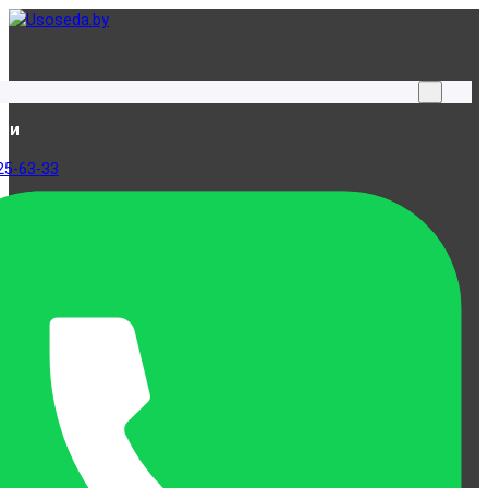
ами
25-63-33